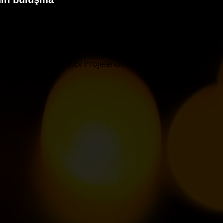
m
Otel,Restoran,Ofis,Ev Projelendirme
İstanbul