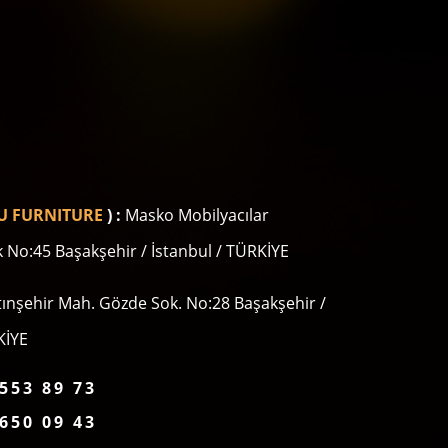
U FURNITURE
) :
Masko Mobilyacılar
ok No:45 Başakşehir / İstanbul / TÜRKİYE
tınşehir Mah. Gözde Sok. No:28 Başakşehir /
KİYE
553 89 73
650 09 43