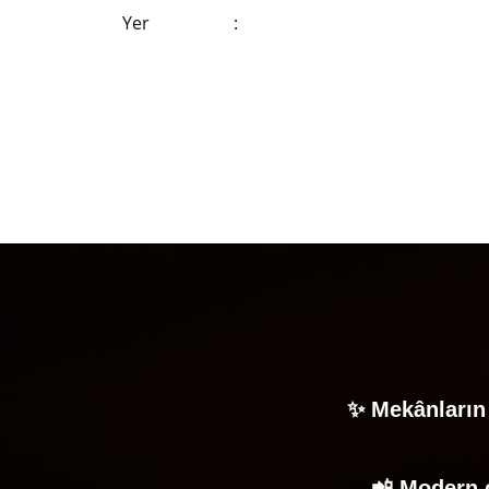
Yer
:
✨ Mekânların 
📲 Modern ç