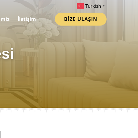
Turkish
▼
imiz
İletişim
BİZE ULAŞIN
si