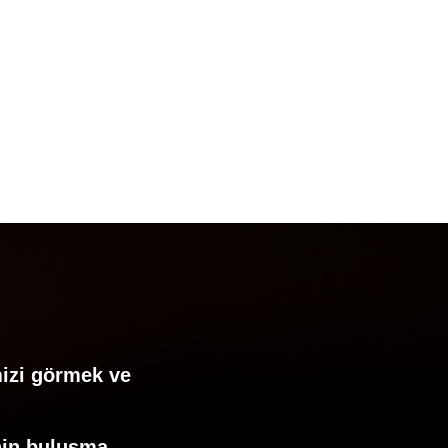
mizi görmek ve
enin buluşma