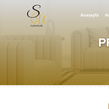
Anasayfa
H
P