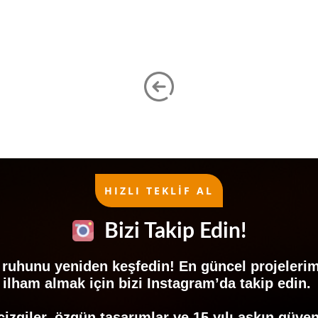
HIZLI TEKLİF AL
Bizi Takip Edin!
ruhunu yeniden keşfedin! En güncel projeleri
ilham almak için bizi Instagram’da takip edin.
izgiler, özgün tasarımlar ve 15 yılı aşkın güv