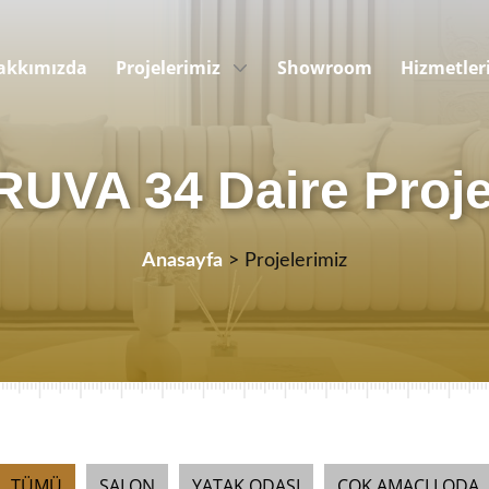
akkımızda
Projelerimiz
Showroom
Hizmetler
RUVA 34 Daire Proje
Anasayfa
> Projelerimiz
TÜMÜ
SALON
YATAK ODASI
ÇOK AMAÇLI ODA