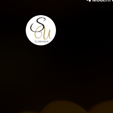
suicmimarlik
Su Furniture | İç Mimarlık & 