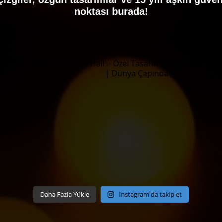
noktası burada!
Mobilya
Tasarımın En Saf Hali✨
Özel Tasarım&Anahtar Tesli
| Dünya Çapında🌎
Daha Fazla Yükle
Instagram'da takip et